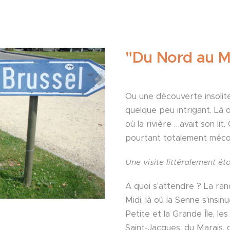
"Du Nord au M
Ou une découverte insolite
quelque peu intrigant. Là o
où la rivière …avait son li
pourtant totalement méc
Une visite littéralement ét
A quoi s'attendre ? La r
Midi, là où la Senne s'insin
Petite et la Grande Île, le
Saint-Jacques, du Marais,