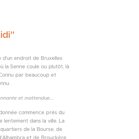
idi"
 d'un endroit de Bruxelles
ù la Senne coule ou plutôt, là
t. Connu par beaucoup et
onnu.
onnante et inattendue...
andonnée commence près du
ue lentement dans la ville. La
s quartiers de la Bourse, de
 d'Alhambra et de Brouckère